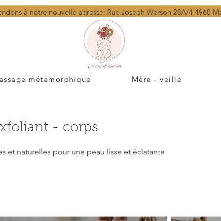
endons à notre nouvelle adresse: Rue Joseph Werson 28A/4 4960 
assage métamorphique
Mère - veille
xfoliant - corps
s et naturelles pour une peau lisse et éclatante