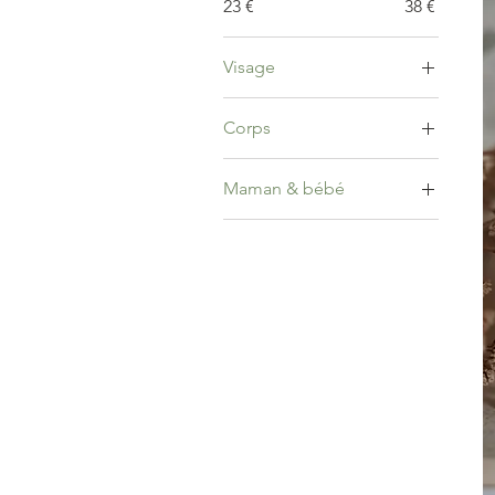
23 €
38 €
Visage
Exfoliant - visage
Corps
Exfoliant - corps
Maman & bébé
Soin pour femme
enceinte/ allaitante