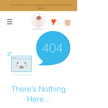
Nous vous attendons à notre nouvelle adresse: Rue Joseph Werson 28A/4 4960
Malmedy
There’s Nothing
Here...