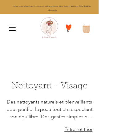
Nous vous attendons à notre nouvelle adresse: Rue Joseph Werson 28A/4 4960
Malmedy
Afin de ciblée votre recherche appuyé sur
menu qui se trouve en haut à gauche
Nettoyant - Visage
Des nettoyants naturels et bienveillants
pour purifier la peau tout en respectant
son équilibre. Des gestes simples et
sensoriels pour transformer le soin en
Filtrer et trier
moment de douceur.