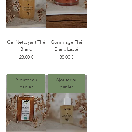
Gel Nettoyant Thé
Gommage Thé
Blanc
Blanc Lacté
Prix
Prix
28,00 €
38,00 €
Ajouter au
Ajouter au
panier
panier