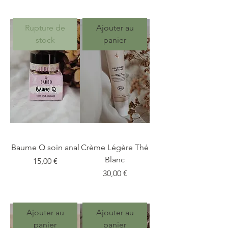
Rupture de
Ajouter au
stock
panier
Baume Q soin anal
Crème Légère Thé
Blanc
Prix
15,00 €
Prix
30,00 €
Ajouter au
Ajouter au
panier
panier