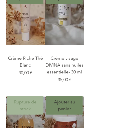
Crème Riche Thé
Crème visage
Blanc
DIVINA sans huiles
essentielle- 30 ml
Prix
30,00 €
Prix
35,00 €
Rupture de
Ajouter au
stock
panier