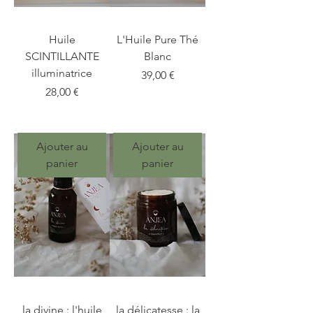
Huile
L'Huile Pure Thé
SCINTILLANTE
Blanc
illuminatrice
Prix
39,00 €
Prix
28,00 €
Ajouter au
Ajouter au
panier
panier
la divine : l'huile
la délicatesse : la