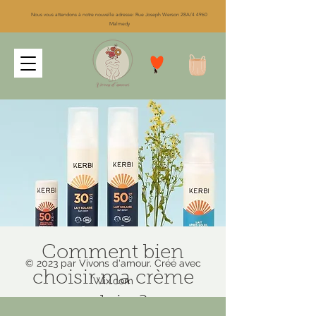
Nous vous attendons à notre nouvelle adresse: Rue Joseph Werson 28A/4 4960
Malmedy
Comment bien
© 2023 par Vivons d'amour. Créé avec
choisir ma crème
Wix.com
solaire?