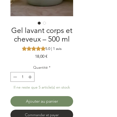
Gel lavant corps et
cheveux – 500 ml
La note est de 5.0 sur cinq étoiles selon 1 avis
5.0 | 1 avis
Prix
18,00 €
Quantité
*
Il ne reste que 5 article(s) en stock
Ajouter au panier
Commander et payer