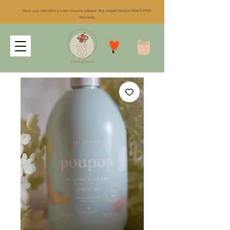
Nous vous attendons à notre nouvelle adresse: Rue Joseph Werson 28A/4 4960
Malmedy