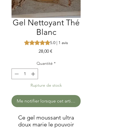
Gel Nettoyant Thé
Blanc
La note est de 5.0 sur cinq étoiles selon 1 avis
5.0 | 1 avis
Prix
28,00 €
Quantité
*
Rupture de stock
Me notifier lorsque cet article est disponible
Ce gel moussant ultra
doux marie le pouvoir