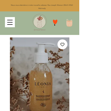
Nous vous attendons à notre nouvelle adresse: Rue Joseph Werson 28A/4 4960
Malmedy