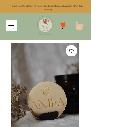
Nous vous attendons à notre nouvelle adresse: Rue Joseph Werson 28A/4 4960
Malmedy