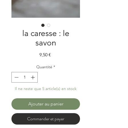
la caresse : le
savon
Prix
9,50 €
Quantité
*
Il ne reste que 5 article(s) en stock
Ajouter au panier
Commander et payer