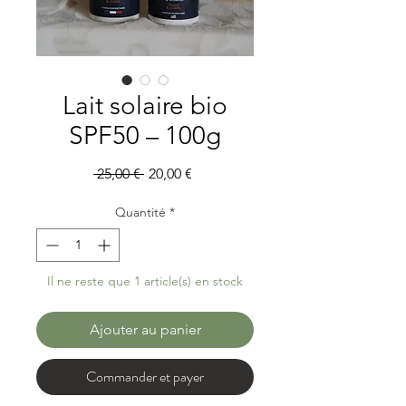
Lait solaire bio
SPF50 – 100g
Prix
Prix
 25,00 € 
20,00 €
original
promotionnel
Quantité
*
Il ne reste que 1 article(s) en stock
Ajouter au panier
Commander et payer