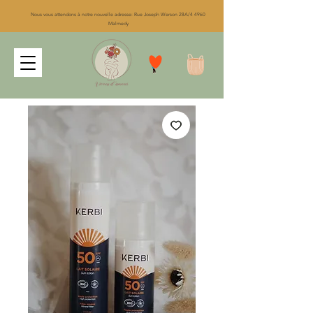
Nous vous attendons à notre nouvelle adresse: Rue Joseph Werson 28A/4 4960
Malmedy