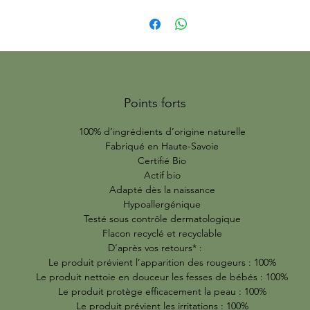
Points forts
100% d’ingrédients d’origine naturelle
Fabriqué en Haute-Savoie
Certifié Bio
Actif bio
Adapté dès la naissance
Hypoallergénique
Testé sous contrôle dermatologique
Flacon recyclé et recyclable
D’après vos retours* :
Le produit prévient l’apparition des rougeurs : 100%
Le produit nettoie en douceur les fesses de bébés : 100%
Le produit protège efficacement la peau : 100%
Le produit prévient les irritations : 100%