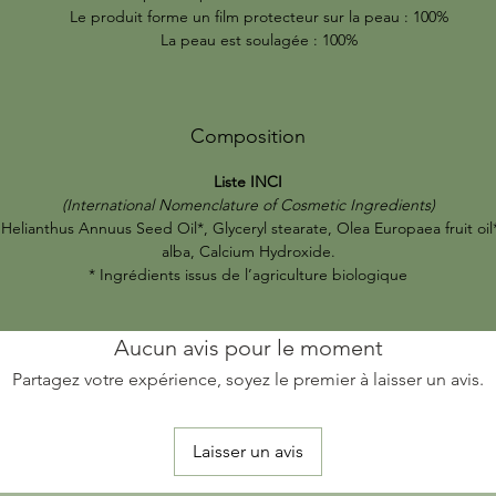
Le produit forme un film protecteur sur la peau : 100%
La peau est soulagée : 100%
Composition
Liste INCI
(International Nomenclature of Cosmetic Ingredients)
Helianthus Annuus Seed Oil*, Glyceryl stearate, Olea Europaea fruit oil
alba, Calcium Hydroxide.
* Ingrédients issus de l’agriculture biologique
Aucun avis pour le moment
Partagez votre expérience, soyez le premier à laisser un avis.
Laisser un avis