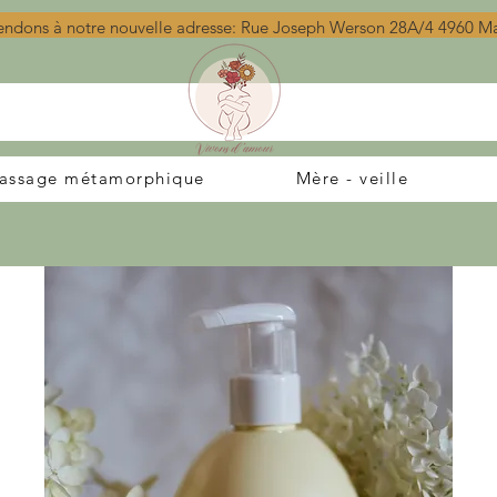
endons à notre nouvelle adresse: Rue Joseph Werson 28A/4 4960 
assage métamorphique
Mère - veille