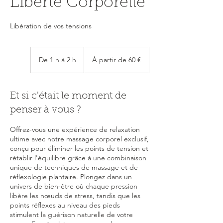
Liberté Corporelle
Libération de vos tensions
À
partir
De 1 h à 2 h
D
À partir de 60 €
de
60
e
euros
1
à
Et si c'était le moment de
2
h
penser à vous ?
Offrez-vous une expérience de relaxation
ultime avec notre massage corporel exclusif,
conçu pour éliminer les points de tension et
rétablir l'équilibre grâce à une combinaison
unique de techniques de massage et de
réflexologie plantaire. Plongez dans un
univers de bien-être où chaque pression
libère les nœuds de stress, tandis que les
points réflexes au niveau des pieds
stimulent la guérison naturelle de votre