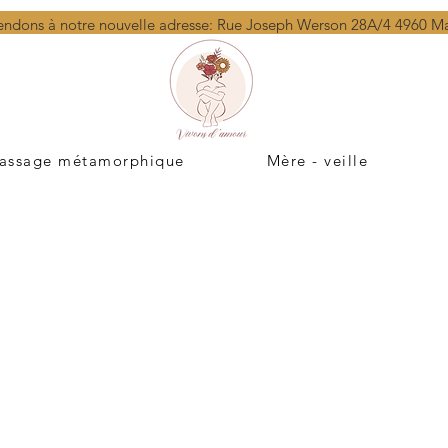
endons à notre nouvelle adresse: Rue Joseph Werson 28A/4 4960 
assage métamorphique
Mère - veille